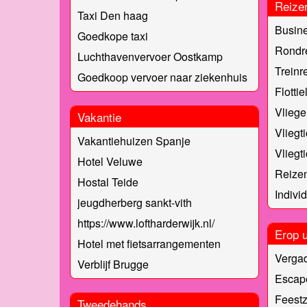
Reize
Taxi Den haag
Busine
Goedkope taxi
Rondre
Luchthavenvervoer Oostkamp
Treinr
Goedkoop vervoer naar ziekenhuis
Flottie
Vliege
Vakantie
Vliegt
Vakantiehuizen Spanje
Vliegt
Hotel Veluwe
Reizen
Hostal Teide
Indivi
jeugdherberg sankt-vith
https://www.loftharderwijk.nl/
Erop u
Hotel met fietsarrangementen
Verga
Verblijf Brugge
Escap
Feest
Tweedehands