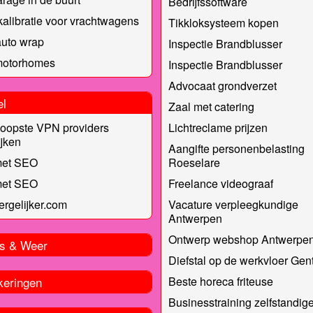
Bedrijfssoftware
alibratie voor vrachtwagens
Tikkloksysteem kopen
auto wrap
Inspectie Brandblusser
otorhomes
Inspectie Brandblusser
Advocaat grondverzet
el
Zaal met catering
oopste VPN providers
Lichtreclame prijzen
ijken
Aangifte personenbelasting
met SEO
Roeselare
met SEO
Freelance videograaf
Vergelijker.com
Vacature verpleegkundige
Antwerpen
Ontwerp webshop Antwerpe
s & Weer
Diefstal op de werkvloer Gen
keringen
Beste horeca friteuse
Businesstraining zelfstandig