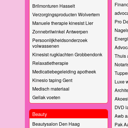
Financ
Brilmonturen Hasselt
advoca
Verzorgingsproducten Wolvertem
Pro D
Manuele therapie kinesist Lier
Nagels
Zonnebrilwinkel Antwerpen
Energi
Persoonlijkheidsonderzoek
volwassenen
Advoc
Kinesist rugklachten Grobbendonk
Thuis 
Relaxatietherapie
Notari
Medicatiebegeleiding apotheek
Tuppe
Kinesio taping Gent
Luxe 
Medisch materiaal
Archit
Gellak voeten
Akoest
DVD l
Beauty
Awb a
Beautysalon Den Haag
Pak A