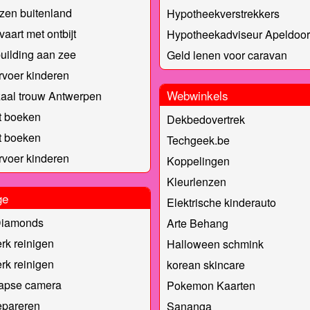
zen buitenland
Hypotheekverstrekkers
vaart met ontbijt
Hypotheekadviseur Apeldoo
ilding aan zee
Geld lenen voor caravan
voer kinderen
Webwinkels
aal trouw Antwerpen
t boeken
Dekbedovertrek
t boeken
Techgeek.be
voer kinderen
Koppelingen
Kleurlenzen
ge
Elektrische kinderauto
Diamonds
Arte Behang
rk reinigen
Halloween schmink
rk reinigen
korean skincare
lapse camera
Pokemon Kaarten
epareren
Sananga