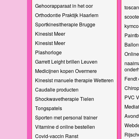
Gehoorapparaat in het oor
toscan
Orthodontie Praktijk Haarlem
scoote
Sportkinesitherapie Brugge
kymco 
Kinesist Meer
Paintb
Kinesist Meer
Ballon
Plashorloge
Online
Garrett Leight brillen Leuven
naaima
onder
Medicijnen kopen Overmere
Fendt 
Kinesist manuele therapie Wetteren
Chirop
Caudalie producten
PVC V
Shockwavetherapie Tielen
Mediat
Tongspatels
Avond
Sporten met personal trainer
Webde
Vitamine d online bestellen
Rijsch
Covid-vaccin Ranst