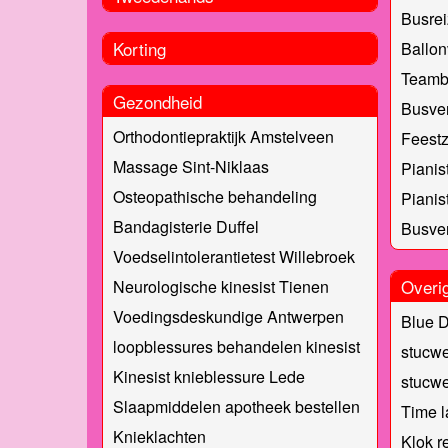
Busrei
Korting
Ballon
Teambu
Gezondheid
Busver
Orthodontiepraktijk Amstelveen
Feestz
Massage Sint-Niklaas
Pianis
Osteopathische behandeling
Pianis
Bandagisterie Duffel
Busver
Voedselintolerantietest Willebroek
Overi
Neurologische kinesist Tienen
Voedingsdeskundige Antwerpen
Blue 
loopblessures behandelen kinesist
stucwe
Kinesist knieblessure Lede
stucwe
Slaapmiddelen apotheek bestellen
Time 
Knieklachten
Klok r