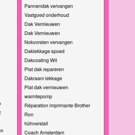
Pannendak vervangen
Vastgoed onderhoud
Dak Vernieuwen
Dak Vernieuwen
Nokvorsten vervangen
Daklekkage spoed
Dakcoating Wit
Plat dak repareren
Dakraam lekkage
Plat dak vernieuwen
warmtepomp
n
Réparation imprimante Brother
t
Ron
hühnerstall
en
Coach Amsterdam