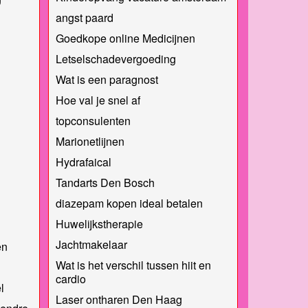
angst paard
Goedkope online Medicijnen
Letselschadevergoeding
Wat is een paragnost
Hoe val je snel af
topconsulenten
Marionetlijnen
Hydrafaical
Tandarts Den Bosch
diazepam kopen ideal betalen
Huwelijkstherapie
Jachtmakelaar
en
Wat is het verschil tussen hiit en
cardio
l
Laser ontharen Den Haag