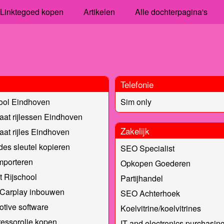
Linktegoed kopen
Artikelen
Alle dochterpagina's
Telefonie
ool Eindhoven
Sim only
at rijlessen Eindhoven
Zakelijk
at rijles Eindhoven
es sleutel kopieren
SEO Specialist
mporteren
Opkopen Goederen
t Rijschool
Partijhandel
 Carplay inbouwen
SEO Achterhoek
tive software
Koelvitrine/koelvitrines
essorolie kopen
IT and electronics purchasin