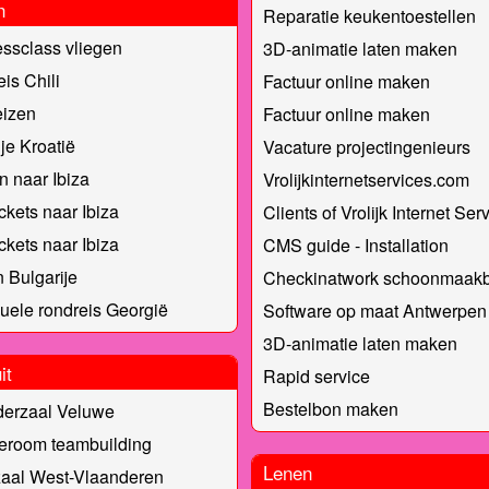
n
Reparatie keukentoestellen
ssclass vliegen
3D-animatie laten maken
is Chili
Factuur online maken
eizen
Factuur online maken
lje Kroatië
Vacature projectingenieurs
n naar Ibiza
Vrolijkinternetservices.com
ickets naar Ibiza
Clients of Vrolijk Internet Ser
ickets naar Ibiza
CMS guide - Installation
 Bulgarije
Checkinatwork schoonmaakbe
duele rondreis Georgië
Software op maat Antwerpen
3D-animatie laten maken
it
Rapid service
Bestelbon maken
derzaal Veluwe
eroom teambuilding
Lenen
zaal West-Vlaanderen