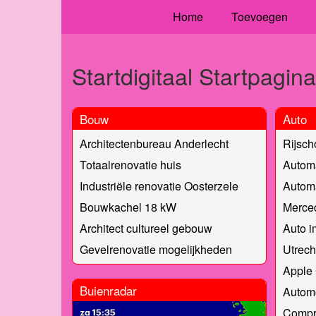
Home
Toevoegen
Startdigitaal Startpagina
Bouw
Auto
Architectenbureau Anderlecht
Rijsch
Totaalrenovatie huis
Automa
Industriële renovatie Oosterzele
Automa
Bouwkachel 18 kW
Merced
Architect cultureel gebouw
Auto i
Gevelrenovatie mogelijkheden
Utrech
Apple
Buienradar
Automo
Compr