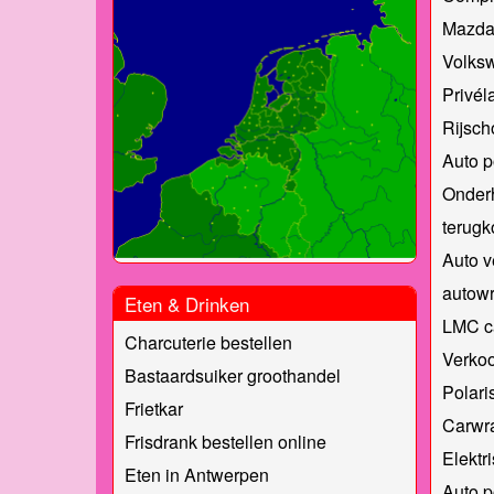
Mazda
Volks
Privél
Rijsch
Auto p
Onderh
terugk
Auto v
autow
Eten & Drinken
LMC c
Charcuterie bestellen
Verko
Bastaardsuiker groothandel
Polari
Frietkar
Carwr
Frisdrank bestellen online
Elektr
Eten in Antwerpen
Auto p