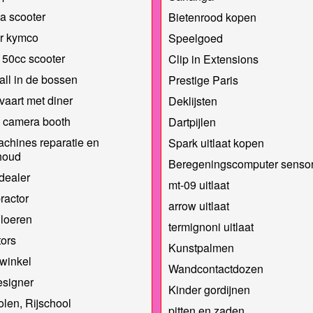
a scooter
Bietenrood kopen
r kymco
Speelgoed
50cc scooter
Clip in Extensions
all in de bossen
Prestige Paris
vaart met diner
Deklijsten
 camera booth
Dartpijlen
chines reparatie en
Spark uitlaat kopen
houd
Beregeningscomputer senso
dealer
mt-09 uitlaat
ractor
arrow uitlaat
loeren
termignoni uitlaat
ors
Kunstpalmen
winkel
Wandcontactdozen
signer
Kinder gordijnen
olen, Rijschool
pitten en zaden