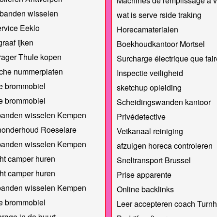
Machines de remplissage à 
banden wisselen
wat is serve rside traking
rvice Eeklo
Horecamaterialen
raaf ijken
Boekhoudkantoor Mortsel
rager Thule kopen
Surcharge électrique que fair
sche nummerplaten
Inspectie veiligheid
e brommobiel
sketchup opleiding
e brommobiel
Scheidingswanden kantoor
banden wisselen Kempen
Privédetective
onderhoud Roeselare
Vetkanaal reiniging
banden wisselen Kempen
afzuigen horeca controleren
ht camper huren
Sneltransport Brussel
ht camper huren
Prise apparente
banden wisselen Kempen
Online backlinks
e brommobiel
Leer accepteren coach Turnh
rage in de buurt