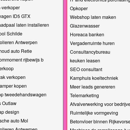
-verkoper
Opkoper
wagen ID5 GTX
Webshop laten maken
aadpaal laten installeren
Glazenwasser
ool Schilde
Horeaca banken
olieren Antwerpen
Vergaderruimte huren
oud auto Retie
Consultancybureau
ommoment rijbewijs b
keuken leasen
erkoop
SEO consultant
rak verkopen
Kamphuis koeltechniek
amper kopen
Meer leads genereren
op tweedehandswagen
Telemarketing
s Outlaw
Afvalverwerking voor bedrijv
ap design
Ruimtelijke vormgeving
ische auto Mol
Betonvloer binnen Rijkevorse
olieren Antwerpen