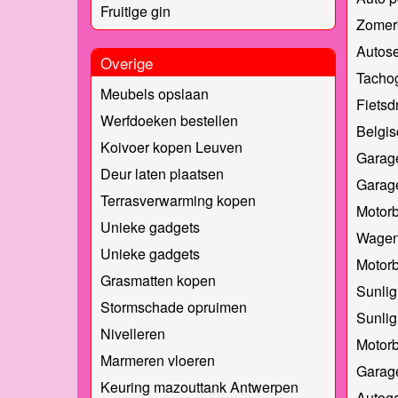
Fruitige gin
Zomer
Autose
Overige
Tachog
Meubels opslaan
Fietsd
Werfdoeken bestellen
Belgi
Koivoer kopen Leuven
Garag
Deur laten plaatsen
Garag
Terrasverwarming kopen
Motor
Unieke gadgets
Wagen
Unieke gadgets
Motor
Grasmatten kopen
Sunlig
Stormschade opruimen
Sunlig
Nivelleren
Motor
Marmeren vloeren
Garag
Keuring mazouttank Antwerpen
Autoga