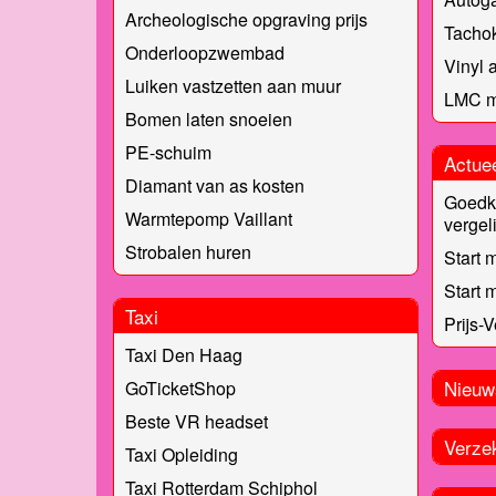
Archeologische opgraving prijs
Tachok
Onderloopzwembad
Vinyl 
Luiken vastzetten aan muur
LMC m
Bomen laten snoeien
PE-schuim
Actue
Diamant van as kosten
Goedk
Warmtepomp Vaillant
vergel
Strobalen huren
Start 
Start 
Taxi
Prijs-
Taxi Den Haag
Nieuw
GoTicketShop
Beste VR headset
Verze
Taxi Opleiding
Taxi Rotterdam Schiphol