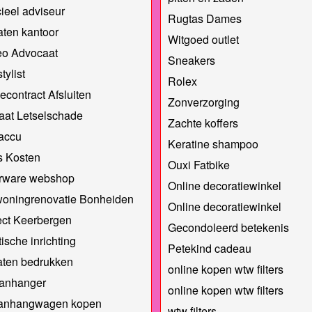
ieel adviseur
Rugtas Dames
ten kantoor
Witgoed outlet
eo Advocaat
Sneakers
tylist
Rolex
econtract Afsluiten
Zonverzorging
aat Letselschade
Zachte koffers
accu
Keratine shampoo
s Kosten
Ouxi Fatbike
rware webshop
Online decoratiewinkel
woningrenovatie Bonheiden
Online decoratiewinkel
ect Keerbergen
Gecondoleerd betekenis
ische inrichting
Petekind cadeau
aten bedrukken
online kopen wtw filters
anhanger
online kopen wtw filters
anhangwagen kopen
wtw filters